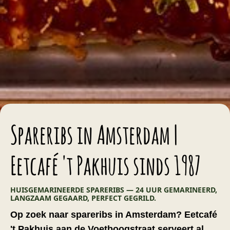
Spareribs in Amsterdam |
Eetcafé 't Pakhuis sinds 1987
HUISGEMARINEERDE SPARERIBS — 24 UUR GEMARINEERD,
LANGZAAM GEGAARD, PERFECT GEGRILD.
Op zoek naar spareribs in Amsterdam? Eetcafé
't Pakhuis aan de Voetboogstraat serveert al