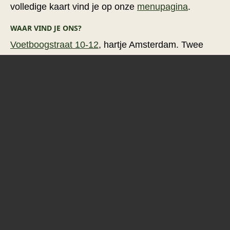
volledige kaart vind je op onze
menupagina
.
WAAR VIND JE ONS?
Voetboogstraat 10-12
, hartje Amsterdam. Twee
minuten van het Spui, vier minuten van de
Kalverstraat. Tram 2, 11, 12 (halte Spui) stopt bijna
voor de deur.
BEKIJK DE MENUKAART
Eetcafé 't Pakhuis
Voetboogstraat 10-12
1012XL
Amsterdam